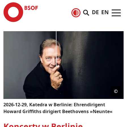
DE
EN
©
2026-12-29, Katedra w Berlinie: Ehrendirigent
Howard Griffiths dirigiert Beethovens »Neunte«
Koncerty w Berlinie