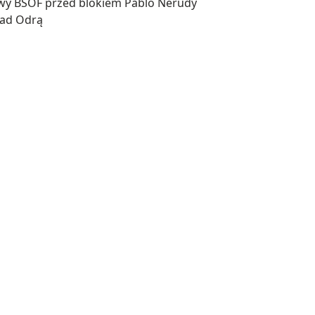
wy BSOF przed blokiem Pablo Nerudy
nad Odrą