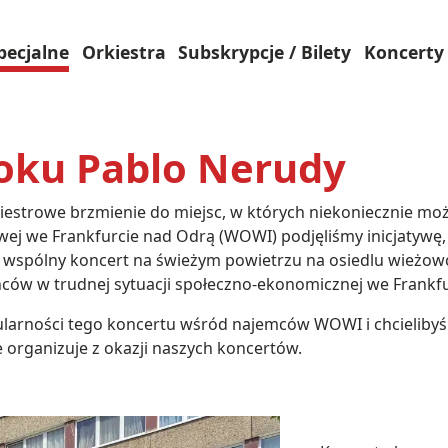
pecjalne
Orkiestra
Subskrypcje / Bilety
Koncerty 
loku Pablo Nerudy
estrowe brzmienie do miejsc, w których niekoniecznie możn
j we Frankfurcie nad Odrą (WOWI) podjęliśmy inicjatywę, 
 wspólny koncert na świeżym powietrzu na osiedlu wieżow
ców w trudnej sytuacji społeczno-ekonomicznej we Frankfu
ularności tego koncertu wśród najemców WOWI i chcieliby
 organizuje z okazji naszych koncertów.