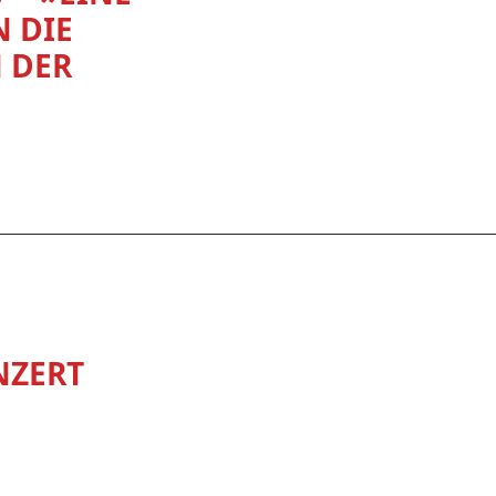
N DIE
N DER
NZERT