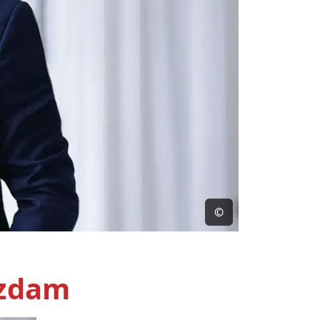
©
czdam