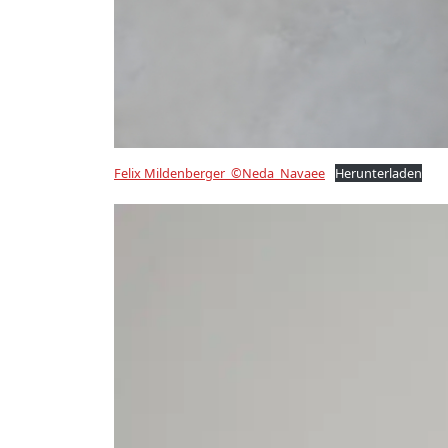
Felix Mildenberger_©Neda_Navaee
Herunterladen