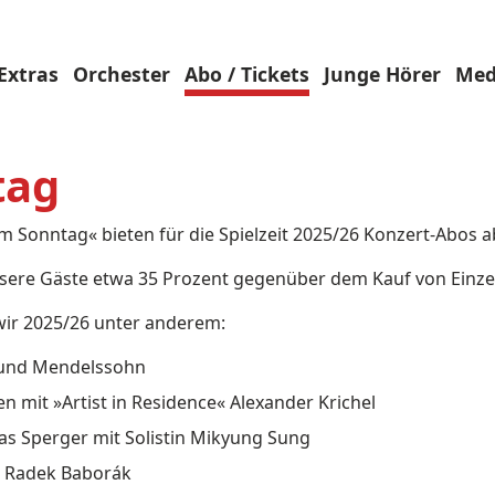
Extras
Orchester
Abo / Tickets
Junge Hörer
Med
tag
am Sonntag« bieten für die Spielzeit 2025/26 Konzert-Abos a
ere Gäste etwa 35 Prozent gegenüber dem Kauf von Einzel
wir 2025/26 unter anderem:
 und Mendelssohn
 mit »Artist in Residence« Alexander Krichel
as Sperger mit Solistin Mikyung Sung
t Radek Baborák