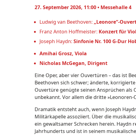
27. September 2026, 11:00 • Messehalle 4
Ludwig van Beethoven:
„Leonore“-Ouvertü
Franz Anton Hoffmeister:
Konzert für Vio
Joseph Haydn:
Sinfonie Nr. 100 G-Dur Hob
Amihai Grosz, Viola
Nicholas McGegan, Dirigent
Eine Oper, aber vier Ouvertüren – das ist B
Beethoven sich schwer; änderte, korrigiert
Ouvertüre genügte seinen Ansprüchen als 
unbekannt. Vor allem die dritte »Leonoren-
Dramatik entsteht auch, wenn Joseph Haydn 
Militärkapelle assoziiert. Über die musikalis
ein gewaltsamer Schrecken herein. Haydn re
Jahrhunderts und ist in seinem musikalisch