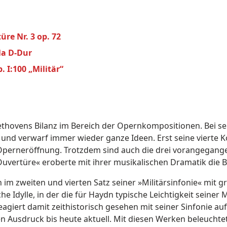
re Nr. 3 op. 72
la D-Dur
. I:100 „Militär“
eethovens Bilanz im Bereich der Opernkompositionen. Bei se
e und verwarf immer wieder ganze Ideen. Erst seine viert
Operneröffnung. Trotzdem sind auch die drei vorangegang
Ouvertüre« eroberte mit ihrer musikalischen Dramatik die 
im zweiten und vierten Satz seiner »Militärsinfonie« mit
che Idylle, in der die für Haydn typische Leichtigkeit seiner
agiert damit zeithistorisch gesehen mit seiner Sinfonie au
en Ausdruck bis heute aktuell. Mit diesen Werken beleucht