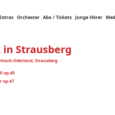
Extras
Orchester
Abo / Tickets
Junge Hörer
Med
in Strausberg
ärkisch-Oderland, Strausberg
ll op.45
r op.47