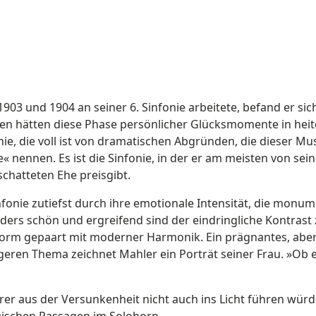
 und 1904 an seiner 6. Sinfonie arbeitete, befand er sich 
n hätten diese Phase persönlicher Glücksmomente in heit
fonie, die voll ist von dramatischen Abgründen, die dieser 
che« nennen. Es ist die Sinfonie, in der er am meisten von 
chatteten Ehe preisgibt.
nfonie zutiefst durch ihre emotionale Intensität, die monu
nders schön und ergreifend sind der eindringliche Kontra
e Form gepaart mit moderner Harmonik. Ein prägnantes, abe
geren Thema zeichnet Mahler ein Porträt seiner Frau. »Ob es
rer aus der Versunkenheit nicht auch ins Licht führen würd
gischen Passagen im Solohorn.