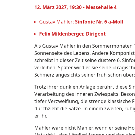
12. März 2027, 19:30 • Messehalle 4
Gustav Mahler:
Sinfonie Nr. 6 a-Moll
Felix Mildenberger, Dirigent
Als Gustav Mahler in den Sommermonaten 1903
Sonnenseite des Lebens. Andere Komponiste
schreibt in dieser Zeit seine düstere 6. Sin
verleihen. Später wird er sie seine »Tragis
Schmerz angesichts seiner früh schon übers
Trotz ihrer dunklen Anlage berührt diese Si
Verarbeitung des inneren Zwiespalts. Beso
tiefer Verzweiflung, die strenge klassisch
durchzieht die Sätze. In einem zweiten, ruhi
er ihr.
Mahler wäre nicht Mahler, wenn er seine Hö
Naturidyll, den Ländlerklängen und den ele