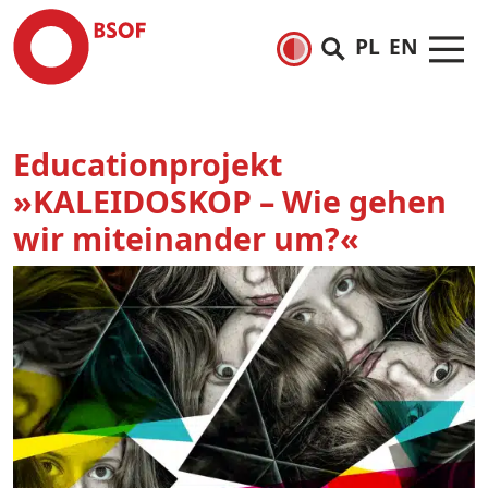
PL
EN
Educationprojekt
»KALEIDOSKOP – Wie gehen
wir miteinander um?«