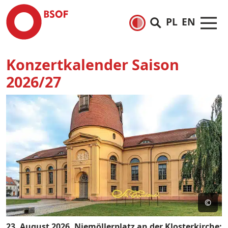
PL
EN
Konzertkalender Saison
2026/27
©
23. August 2026, Niemöllerplatz an der Klosterkirche: